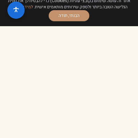
אתר זה עושה שימוש בקובצי עוגיות (Cookies) כדי להבטיח לך את חווית
הגלישה הטובה ביותר ולספק שירותים מותאמים אישית.
למידע נוסף
.
הבנתי, תודה
הסיפור שלנו
בית לאירועים,
לרגעים הכי יפים של החיים.
הגלריה נולדה מתוך אהבה לאירוח אמיתי – כזה שמתחיל
בקבלת פנים חמה, ממשיך באוכל שמוכן באהבה ומסתיים
בתחושה משפחתית שנשארת הרבה אחרי שהאירוע
נגמר.